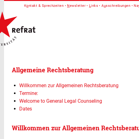
K
o
ntakt & Sprechzeiten
N
ewsletter
L
inks
A
u
sschreibungen
Na
Allgemeine Rechtsberatung
Willkommen zur Allgemeinen Rechtsberatung
Termine:
Welcome to General Legal Counseling
Dates
Willkommen zur Allgemeinen Rechtsberat