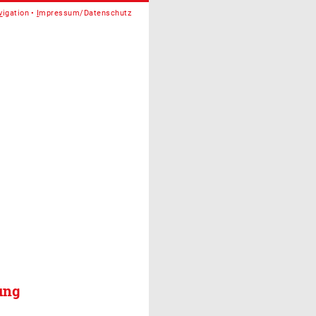
v
igation
I
mpressum/Datenschutz
ung