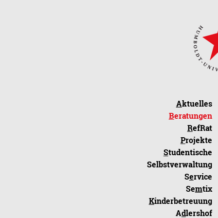
A
ktuelles
B
eratungen
R
efRat
P
rojekte
S
tudentische
Selbstverwaltung
S
e
rvice
Se
m
tix
K
inderbetreuung
A
d
lershof