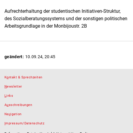
Aufrechterhaltung der studentischen Initiativen-Struktur,
des Sozialberatungssystems und der sonstigen politischen
Arbeitsgrundlage in der Monbijoustr. 2B
geändert:
10.09.24, 20:45
K
o
ntakt & Sprechzeiten
N
ewsletter
L
inks
A
u
sschreibungen
Na
v
igation
I
mpressum/Datenschutz