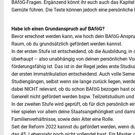
BAföG-Fragen. Ergänzend könnt ihr euch auch das Kapitel
Gemüte führen. Die Texte können jedoch eine persönliche 
Habe ich einen Grundanspruch auf BAföG?
Bevor errechnet werden kann, wie hoch dein BAföG-Anspruch
Raum, ob du grundsätzlich gefördert werden kannst.
In der ersten Stufe ist entscheidend, ob die Ausbildung, in 
überhaupt – also unabhängig von deinen persönlichen V
förderungsfähig ist. Das ist in der Regel jedes erste Studiu
der ersten Immatrikulation entscheidend. Auch volle Sem
Studiengängen, selbst wenn sie lange zurück liegen, werden
dabei NICHT relevant, ob du schon BAföG bezogen hast od
Generell nicht gefördert werden bspw. Teilzeitstudium und
In der zweiten Stufe wird geprüft, ob für dich persönlich e
Hier spielen vor allem deine Staatsangehörigkeit und dam
Familienverhältnisse, sowie dein Alter eine Rolle.
Seit der Reform 2022 kannst du gefördert werden, wenn d
das 45. Lebensjahr noch nicht vollendet hast. Ein Master,