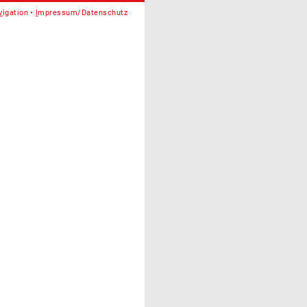
v
igation
I
mpressum/Datenschutz