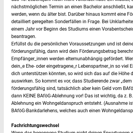
nächstmöglichen Termin an einen Bachelor anschließt, ka
werden, wenn du älter bist. Darüber hinaus kommt eine Fö
detailliert geregelten Sonderfällen in Frage. Bei Unklarheiten
einem Jahr vor Beginn des Studiums einen Vorabentsche
beantragen.
Erfüllst du die persönlichen Voraussetzungen und ist dein
förderungsfähig, dann wird dein Förderungsbetrag berech
Empfänger_innen werden elternunabhängig gefördert. Wenn
dein_e Ehe- oder eingetragene_r Lebenspartner_in so viel
dich unterstützen könnten, so wird sich das auf die Höhe
auswirken. So kommt es vor, dass Studierende zwar „dem
förderungsfähig sind, tatsächlich aber kein Geld vom BAfö
dann KEINE BAföG-Ablehnung vor! Das ist wichtig, da z. B.
Ablehnung ein Wohngeldanspruch entsteht. (Ausnahme ist
BAföG-Bankdarlehens, welches auch einen Wohngeldanspru
Fachrichtungswechsel
Wenn das begonnene Studium nicht deinen Erwartungen en