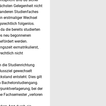
nächsten Gelegenheit nicht
 anderen Studienfaches
Ein erstmaliger Wechsel
srechtlich folgenlos.
a die bereits studierten
es neu begonnenen
efördert werden.
gszeit exmatrikulierst,
echtlich nicht
n die Studienrichtung
lussziel gewechselt
stand entsteht. Dies gilt
n Bachelorstudiengang.
punktverlagerung, bei der
ne Fachsemester „verloren