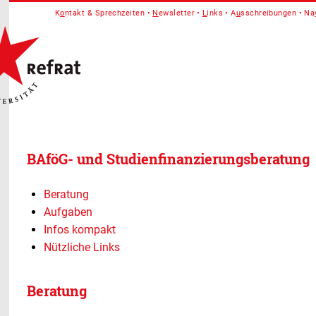
K
o
ntakt & Sprechzeiten
N
ewsletter
L
inks
A
u
sschreibungen
Na
BAföG- und Studienfinanzierungsberatung
Beratung
Aufgaben
Infos kompakt
Nützliche Links
Beratung