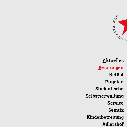
A
ktuelles
B
eratungen
R
efRat
P
rojekte
S
tudentische
Selbstverwaltung
S
e
rvice
Se
m
tix
K
inderbetreuung
A
d
lershof