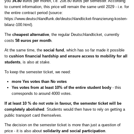
you
34.80
euros per month, i.e. 208.80 euros per semester. According
to current information, this price will remain the same until 2029 - i.e. for
the entire contract period (source:
https://www.deutschlandfunk.de/deutschlandticket-finanzierung-kosten-
bilanz-100.html).
The
cheapest alternative
, the regular Deutschlandticket, currently
costs
58 euros per month
.
At the same time, the
social fund
, which has so far made it possible
to
cushion financial hardship and ensure access to mobility for all
students
, is also at stake.
To keep the semester ticket, we need:
more Yes votes than No votes
Yes votes from at least 10% of the entire student body
- this
corresponds to around 4000 votes.
If at least 10 % do not vote in favour, the semester ticket will be
completely abolished
. Students would then have to rely on getting a
public transport card themselves.
The decision on the semester ticket is more than just a question of
price - it is also about
solidarity and social participation
.