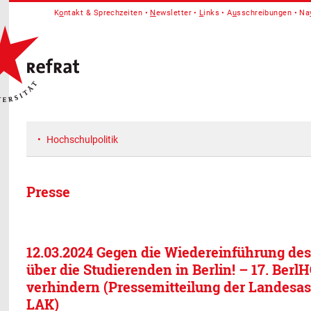
K
o
ntakt & Sprechzeiten
N
ewsletter
L
inks
A
u
sschreibungen
Na
Hochschulpolitik
Presse
12.03.2024 Gegen die Wiedereinführung de
über die Studierenden in Berlin! – 17. Berl
verhindern (Pressemitteilung der Landesas
LAK)