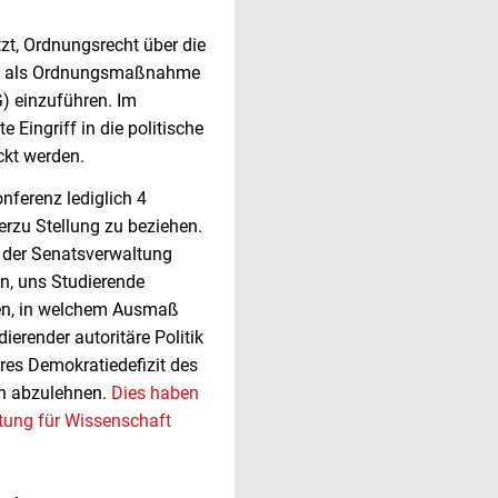
tzt, Ordnungsrecht über die
on als Ordnungsmaßnahme
G) einzuführen. Im
 Eingriff in die politische
ckt werden.
nferenz lediglich 4
rzu Stellung zu beziehen.
n der Senatsverwaltung
en, uns Studierende
ren, in welchem Ausmaß
erender autoritäre Politik
ares Demokratiedefizit des
ich abzulehnen.
Dies haben
tung für Wissenschaft