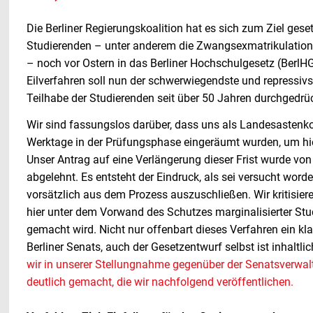
Die Berliner Regierungskoalition hat es sich zum Ziel gese
Studierenden – unter anderem die Zwangsexmatrikulati
– noch vor Ostern in das Berliner Hochschulgesetz (BerlH
Eilverfahren soll nun der schwerwiegendste und repressivste
Teilhabe der Studierenden seit über 50 Jahren durchgedrü
Wir sind fassungslos darüber, dass uns als Landesastenko
Werktage in der Prüfungsphase eingeräumt wurden, um hie
Unser Antrag auf eine Verlängerung dieser Frist wurde vo
abgelehnt. Es entsteht der Eindruck, als sei versucht word
vorsätzlich aus dem Prozess auszuschließen. Wir kritisie
hier unter dem Vorwand des Schutzes marginalisierter Studi
gemacht wird. Nicht nur offenbart dieses Verfahren ein kl
Berliner Senats, auch der Gesetzentwurf selbst ist inhaltl
wir in unserer Stellungnahme gegenüber der Senatsverwal
deutlich gemacht, die wir nachfolgend veröffentlichen.