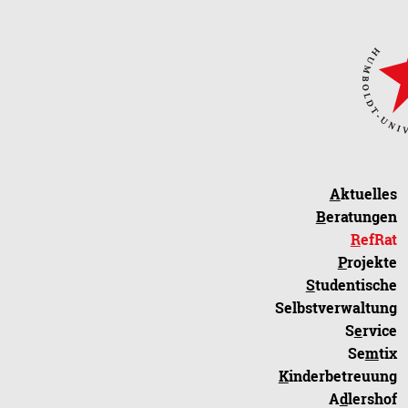
A
ktuelles
B
eratungen
R
efRat
P
rojekte
S
tudentische
Selbstverwaltung
S
e
rvice
Se
m
tix
K
inderbetreuung
A
d
lershof