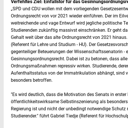
Verfehltes Ziel: Einfallstor für das Gesinnungsordnungsr
„SPD und CDU wollen mit dem vorliegenden Gesetzesentwur
Ordnungsrecht von vor 2021 wieder einführen. Der im Eilve
weitreichende und vage Entwurf wird jegliche politische Te
Studierenden zukünftig massivst einschränken. Er geht da
Gehalt weit über das alte Ordnungsrecht von 2021 hinaus.
(Referent für Lehre und Studium - HU). Der Gesetzesvorschla
gegenteiliger Beteuerungen der Wissenschaftssenatorin - ein
Gesinnungsordnungsrecht. Dabei ist zu betonen, dass all
Ordnungsmaßnahmen repressiv wirken. Studierende, deren
Aufenthaltsstatus von der Immatrikulation abhängt, sind
besonders betroffen.
"Es wird deutlich, dass die Motivation des Senats in erster 
öffentlichkeitswirksame Selbstinszenierung als besonders
Regierung ist und nicht der unbedingt notwendige Schutz m
Studierender." führt Gabriel Tiedje (Referent für Hochschulp