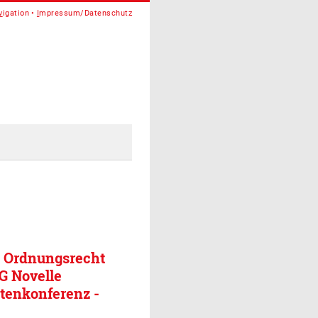
v
igation
I
mpressum/Datenschutz
s Ordnungsrecht
HG Novelle
tenkonferenz -