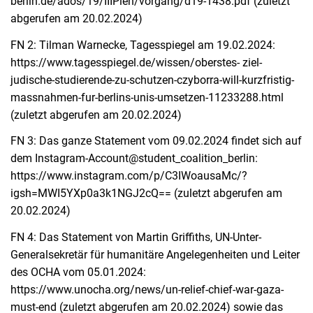
berlin.de/ados/19/IIIPlen/vorgang/d19-1438.pdf (zuletzt
abgerufen am 20.02.2024)
FN 2: Tilman Warnecke, Tagesspiegel am 19.02.2024:
https://www.tagesspiegel.de/wissen/oberstes- ziel-
judische-studierende-zu-schutzen-czyborra-will-kurzfristig-
massnahmen-fur-berlins-unis-umsetzen-11233288.html
(zuletzt abgerufen am 20.02.2024)
FN 3: Das ganze Statement vom 09.02.2024 findet sich auf
dem Instagram-Account@student_coalition_berlin:
https://www.instagram.com/p/C3IWoausaMc/?
igsh=MWI5YXp0a3k1NGJ2cQ== (zuletzt abgerufen am
20.02.2024)
FN 4: Das Statement von Martin Griffiths, UN-Unter-
Generalsekretär für humanitäre Angelegenheiten und Leiter
des OCHA vom 05.01.2024:
https://www.unocha.org/news/un-relief-chief-war-gaza-
must-end (zuletzt abgerufen am 20.02.2024) sowie das