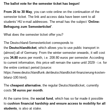
The ballot vote for the semester ticket has begun!
From 26 to 30 May
, you can vote online on the continuation of the
semester ticket. The link and access data have been sent to all
students' HU e-mail addresses. The email has the subject ‘
Online-
Befragung zum Semesterticket’
.
What does the semester ticket offer you?
The Deutschland-Semesterticket corresponds to
the
Deutschlandticket
, which allows you to use public transport in
(almost) all of Germany. From the winter semester onwards, it will cost
you
34.80
euros per month, i.e. 208.80 euros per semester. According
to current information, this price will remain the same until 2029 - i.e. for
the entire contract period (source:
https://www.deutschlandfunk.de/deutschlandticket-finanzierung-kosten-
bilanz-100.html).
The
cheapest alternative
, the regular Deutschlandticket, currently
costs
58 euros per month
.
At the same time, the
social fund
, which has so far made it possible
to
cushion financial hardship and ensure access to mobility for all
students
, is also at stake.