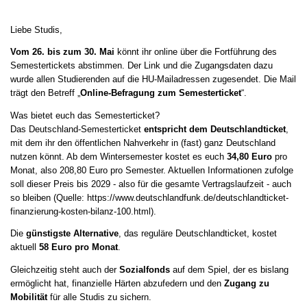
Liebe Studis,
Vom 26. bis zum 30. Mai
könnt ihr online über die Fortführung des
Semestertickets abstimmen. Der Link und die Zugangsdaten dazu
wurde allen Studierenden auf die HU-Mailadressen zugesendet. Die Mail
trägt den Betreff „
Online-Befragung zum Semesterticket
“.
Was bietet euch das Semesterticket?
Das Deutschland-Semesterticket
entspricht dem Deutschlandticket
,
mit dem ihr den öffentlichen Nahverkehr in (fast) ganz Deutschland
nutzen könnt. Ab dem Wintersemester kostet es euch
34,80 Euro
pro
Monat, also 208,80 Euro pro Semester. Aktuellen Informationen zufolge
soll dieser Preis bis 2029 - also für die gesamte Vertragslaufzeit - auch
so bleiben (Quelle: https://www.deutschlandfunk.de/deutschlandticket-
finanzierung-kosten-bilanz-100.html).
Die
günstigste Alternative
, das reguläre Deutschlandticket, kostet
aktuell
58 Euro pro Monat
.
Gleichzeitig steht auch der
Sozialfonds
auf dem Spiel, der es bislang
ermöglicht hat, finanzielle Härten abzufedern und den
Zugang zu
Mobilität
für alle Studis zu sichern.