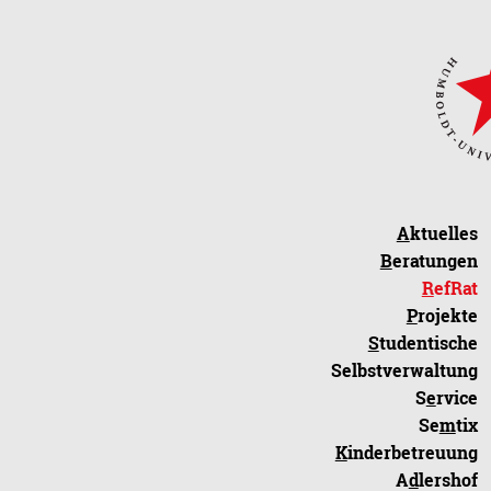
A
ktuelles
B
eratungen
R
efRat
P
rojekte
S
tudentische
Selbstverwaltung
S
e
rvice
Se
m
tix
K
inderbetreuung
A
d
lershof