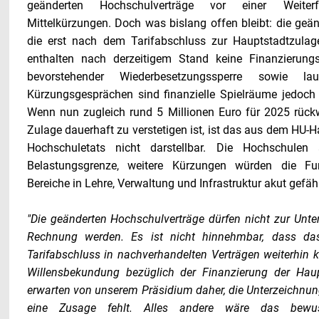
geänderten Hochschulverträge vor einer Weite
Mittelkürzungen. Doch was bislang offen bleibt: die geä
die erst nach dem Tarifabschluss zur Hauptstadtzulag
enthalten nach derzeitigem Stand keine Finanzierun
bevorstehender Wiederbesetzungssperre sowie la
Kürzungsgesprächen sind finanzielle Spielräume jedoch 
Wenn nun zugleich rund 5 Millionen Euro für 2025 rückw
Zulage dauerhaft zu verstetigen ist, ist das aus dem HU-
Hochschuletats nicht darstellbar. Die Hochschulen 
Belastungsgrenze, weitere Kürzungen würden die Funk
Bereiche in Lehre, Verwaltung und Infrastruktur akut gefäh
"Die geänderten Hochschulverträge dürfen nicht zur Unters
Rechnung werden. Es ist nicht hinnehmbar, dass d
Tarifabschluss in nachverhandelten Verträgen weiterhin 
Willensbekundung bezüglich der Finanzierung der Haup
erwarten von unserem Präsidium daher, die Unterzeichnun
eine Zusage fehlt. Alles andere wäre das bewu