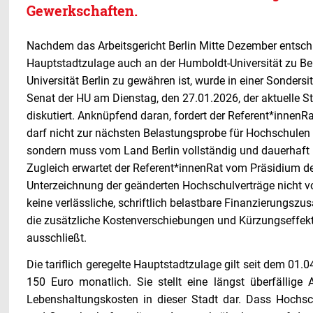
Gewerkschaften.
Nachdem das Arbeitsgericht Berlin Mitte Dezember entschi
Hauptstadtzulage auch an der Humboldt-Universität zu Ber
Universität Berlin zu gewähren ist, wurde in einer Sonder
Senat der HU am Dienstag, den 27.01.2026, der aktuelle 
diskutiert. Anknüpfend daran, fordert der Referent*innenR
darf nicht zur nächsten Belastungsprobe für Hochschule
sondern muss vom Land Berlin vollständig und dauerhaft r
Zugleich erwartet der Referent*innenRat vom Präsidium de
Unterzeichnung der geänderten Hochschulverträge nicht 
keine verlässliche, schriftlich belastbare Finanzierungszu
die zusätzliche Kostenverschiebungen und Kürzungseffekte
ausschließt.
Die tariflich geregelte Hauptstadtzulage gilt seit dem 01
150 Euro monatlich. Sie stellt eine längst überfällige
Lebenshaltungskosten in dieser Stadt dar. Dass Hochsch