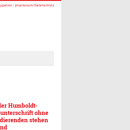
v
igation
I
mpressum/Datenschutz
 der Humboldt-
sunterschrift ohne
udierenden stehen
und