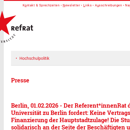
K
o
ntakt & Sprechzeiten
N
ewsletter
L
inks
A
u
sschreibungen
Na
Hochschulpolitik
Presse
Berlin, 01.02.2026 - Der Referent*innenRat
Universität zu Berlin fordert: Keine Vertrag
Finanzierung der Hauptstadtzulage! Die St
solidarisch an der Seite der Beschäftigten 