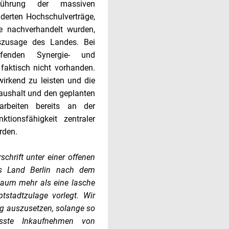
rführung der massiven
nderten Hochschulverträge,
e nachverhandelt wurden,
gszusage des Landes. Bei
ufenden Synergie- und
faktisch nicht vorhanden.
irkend zu leisten und die
Haushalt und den geplanten
arbeiten bereits an der
tionsfähigkeit zentraler
rden.
chrift unter einer offenen
as Land Berlin nach dem
kaum mehr als eine lasche
tstadtzulage vorlegt. Wir
g auszusetzen, solange so
sste Inkaufnehmen von