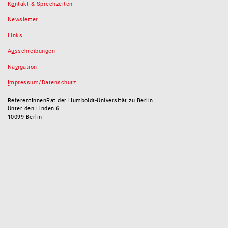
K
o
ntakt & Sprechzeiten
N
ewsletter
L
inks
A
u
sschreibungen
Na
v
igation
I
mpressum/Datenschutz
ReferentInnenRat der Humboldt-Universität zu Berlin
Unter den Linden 6
10099 Berlin