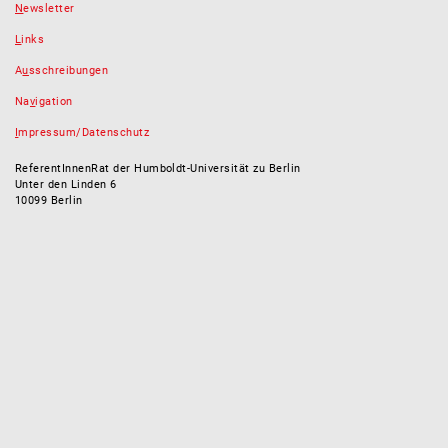
N
ewsletter
L
inks
A
u
sschreibungen
Na
v
igation
I
mpressum/Datenschutz
ReferentInnenRat der Humboldt-Universität zu Berlin
Unter den Linden 6
10099 Berlin