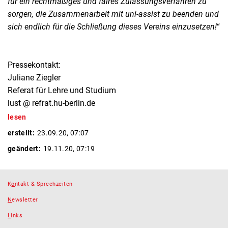
für ein rechtmäßiges und faires Zulassungsverfahren zu
sorgen, die Zusammenarbeit mit uni-assist zu beenden und
sich endlich für die Schließung dieses Vereins einzusetzen!
“
Pressekontakt:
Juliane Ziegler
Referat für Lehre und Studium
lust @ refrat.hu-berlin.de
lesen
erstellt:
23.09.20, 07:07
geändert:
19.11.20, 07:19
K
o
ntakt & Sprechzeiten
N
ewsletter
L
inks