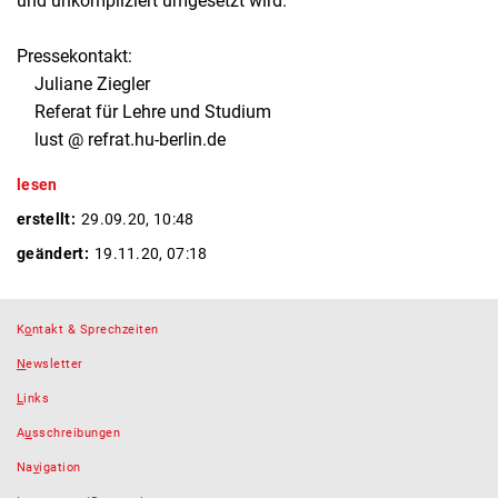
und unkompliziert umgesetzt wird.
Pressekontakt:
Juliane Ziegler
Referat für Lehre und Studium
lust @ refrat.hu-berlin.de
lesen
erstellt:
29.09.20, 10:48
geändert:
19.11.20, 07:18
K
o
ntakt & Sprechzeiten
N
ewsletter
L
inks
A
u
sschreibungen
Na
v
igation