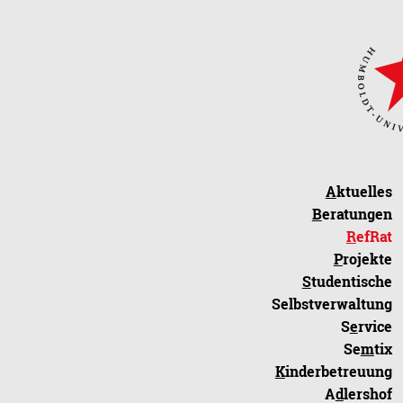
A
ktuelles
B
eratungen
R
efRat
P
rojekte
S
tudentische
Selbstverwaltung
S
e
rvice
Se
m
tix
K
inderbetreuung
A
d
lershof