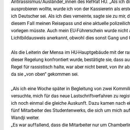
Antirassismus/Ausländer_innen des RefRat HU. „Als ich d
ausprobieren wollte, wurde ich von der Kassiererin als erst
ich Deutscher sei. Als ich dies verneinte, sagte sie zu mir, d
diesem Fall meinen Reisepass und eine aktuelle polizeili
vorlegen müsste. Auch mein EU-Führerschein wurde nicht a
Lichtbildausweis anerkannt, obwohl dies sonst Gang und G
Als die Leiterin der Mensa im HU-Hauptgebäude mit der ra
dieser Regelung konfrontiert wurde, bestätigte sie, dass au
Regel für rassistisch halte, war aber nicht bereit, von ihr 
da sie „von oben“ gekommen sei.
„Als ich eine Woche später in Begleitung von zwei Kommi
versuchte, mich für das neue Lastschriftverfahren zu regis
ich noch einmal die gleiche Auskunft. Dazu kamen nach e
fünf Mitarbeiter des Studentenwerks, die sich um mich auf
Wandji weiter.
„Es war auffallend, dass die Mitarbeiter nur um Chamberl