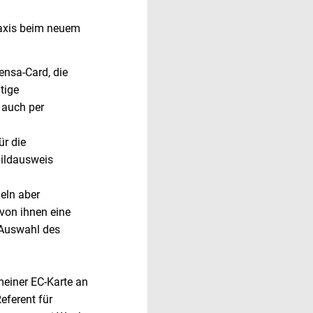
Praxis beim neuem
ensa-Card, die
tige
 auch per
ür die
bildausweis
eln aber
von ihnen eine
 Auswahl des
meiner EC-Karte an
eferent für