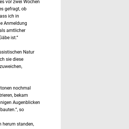
ies vor zwei Wochen
es gefragt, ob
ass ich in
che Anmeldung
ls amtlicher
äbe ist.“
ssistischen Natur
ch sie diese
abzuweichen,
litonen nochmal
trieren, bekam
inigen Augenblicken
bauten.“, so
in herum standen,