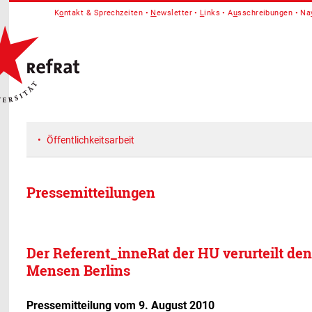
K
o
ntakt & Sprechzeiten
N
ewsletter
L
inks
A
u
sschreibungen
Na
Öffentlichkeitsarbeit
Pressemitteilungen
Der Referent_inneRat der HU verurteilt de
Mensen Berlins
Pressemitteilung vom 9. August 2010