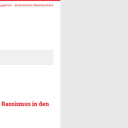
v
igation
I
mpressum/Datenschutz
n Rassismus in den