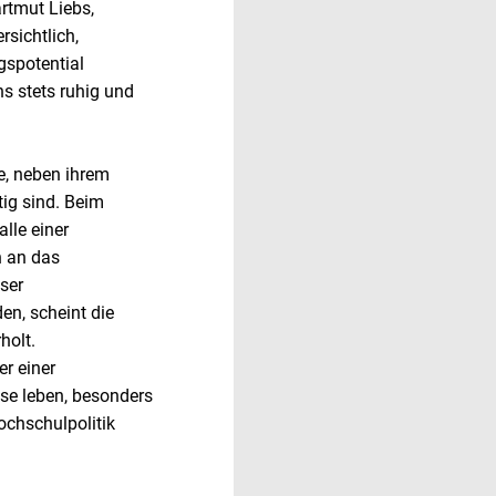
artmut Liebs,
rsichtlich,
gspotential
s stets ruhig und
e, neben ihrem
ig sind. Beim
alle einer
n an das
ser
n, scheint die
holt.
er einer
se leben, besonders
ochschulpolitik