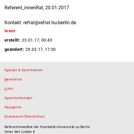
Referent_innenRat, 20.01.2017
Kontakt: refrat@refrat.hu-berlin.de
lesen
erstellt:
23.01.17, 00:43
geändert:
29.03.17, 17:30
K
o
ntakt & Sprechzeiten
N
ewsletter
L
inks
A
u
sschreibungen
Na
v
igation
I
mpressum/Datenschutz
ReferentInnenRat der Humboldt-Universität zu Berlin
Unter den Linden 6