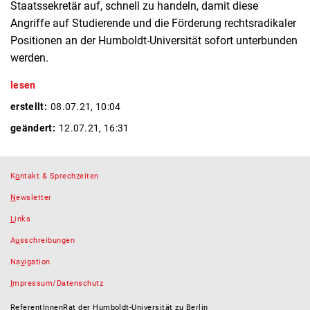
Staatssekretär auf, schnell zu handeln, damit diese
Angriffe auf Studierende und die Förderung rechtsradikaler
Positionen an der Humboldt-Universität sofort unterbunden
werden.
lesen
erstellt:
08.07.21, 10:04
geändert:
12.07.21, 16:31
K
o
ntakt & Sprechzeiten
N
ewsletter
L
inks
A
u
sschreibungen
Na
v
igation
I
mpressum/Datenschutz
ReferentInnenRat der Humboldt-Universität zu Berlin