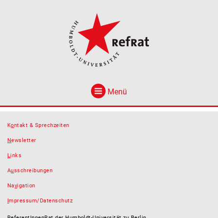
Menü
K
o
ntakt & Sprechzeiten
N
ewsletter
L
inks
A
u
sschreibungen
Na
v
igation
I
mpressum/Datenschutz
ReferentInnenRat der Humboldt-Universität zu Berlin